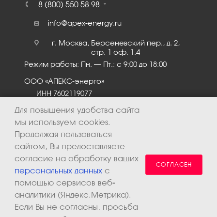
8 (800) 550 58 98
info@apex-energy.ru
г. Москва, Берсеневский пер., д. 2,
стр. 1 оф. 1.4
Режим работы: Пн. – Пт.: с 9:00 до 18:00
ООО «АПЕКС-энерго»
ИНН 7602119077
КПП 760201001
Для повышения удобства сайта
мы используем cookies.
Продолжая пользоваться
сайтом, Вы предоставляете
согласие на обработку ваших
СОГЛАСЕН
персональных данных
с
помощью сервисов веб-
аналитики (Яндекс.Метрика).
2026 © ООО «Апекс-энерго». Все права защищены.
Если Вы не согласны, просьба