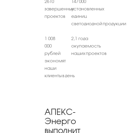
2610
147 000
завершенных
установленных
проектов
единиц
светодиодной продукции
1 008
2,1 года
000
окупаемость
рублей
наших проектов
экономят
наши
клиенты в день
АПЕКС-
Энерго
выполнит