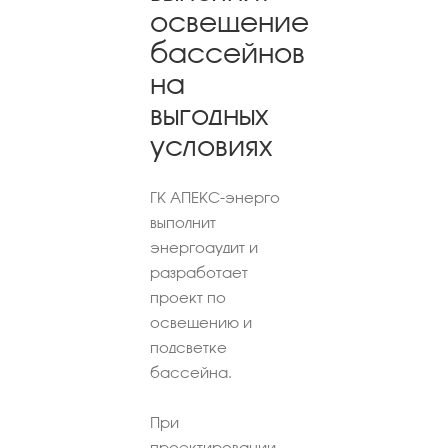
освещение
бассейнов
на
выгодных
условиях
ГК АПЕКС-энерго
выполнит
энергоаудит и
разработает
проект по
освещению и
подсветке
бассейна.
При
проектировании