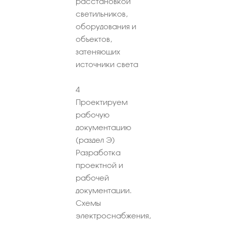
расстановкой
светильников,
оборудования и
объектов,
затеняющих
источники света
4
Проектируем
рабочую
документацию
(раздел Э)
Разработка
проектной и
рабочей
документации.
Схемы
электроснабжения,