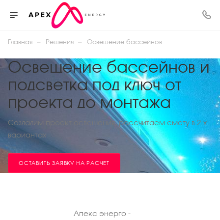
—
—
Главная
Решения
Освещение бассейнов
Освещение бассейнов и
подсветка под ключ от
проекта до монтажа
Создадим проект освещения, рассчитаем смету в 2-х
вариантах
ОСТАВИТЬ ЗАЯВКУ НА РАСЧЕТ
Апекс энерго -