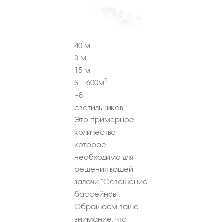
40
м
3
м
15
м
2
S =
600
м
~
8
светильников
Это примерное
количество,
которое
необходимо для
решения вашей
задачи "Освещение
бассейнов".
Обращаем ваше
внимание, что