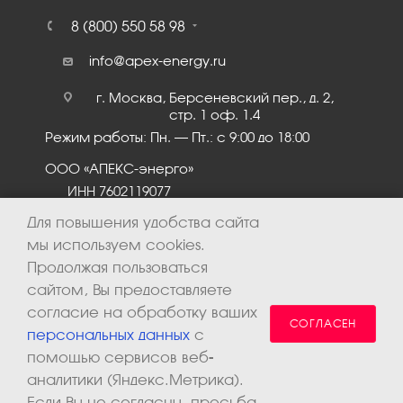
8 (800) 550 58 98
info@apex-energy.ru
г. Москва, Берсеневский пер., д. 2,
стр. 1 оф. 1.4
Режим работы: Пн. – Пт.: с 9:00 до 18:00
ООО «АПЕКС-энерго»
ИНН 7602119077
КПП 760201001
Для повышения удобства сайта
мы используем cookies.
Продолжая пользоваться
сайтом, Вы предоставляете
согласие на обработку ваших
СОГЛАСЕН
персональных данных
с
помощью сервисов веб-
аналитики (Яндекс.Метрика).
2026 © ООО «Апекс-энерго». Все права защищены.
Если Вы не согласны, просьба