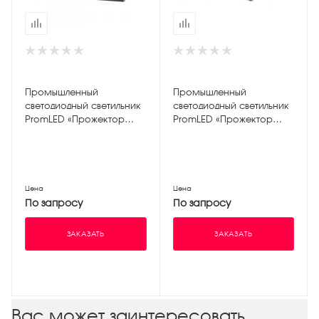
Промышленный
Промышленный
светодиодный светильник
светодиодный светильник
PromLED «Прожектор
PromLED «Прожектор
v2.0» 200W ЭКО 5000K
v2.0» 50W ЭКО 4500K
Цена
Цена
По запросу
По запросу
ЗАКАЗАТЬ
ЗАКАЗАТЬ
Вас может заинтересовать