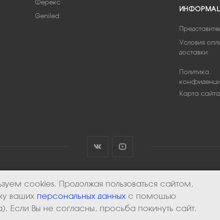
Ферекс
ИНФОРМА
Geniled
Представите
Условия опл
доставки
Политика
конфиденци
Карта сайта
зуем cookies. Продолжая пользоваться сайтом,
тку ваших
персональных данных
с помощью
). Если Вы не согласны, просьба покинуть сайт.