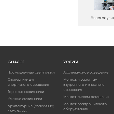
Энергоаудит
КАТАЛОГ
УСЛУГИ
Промышленные светильники
Архитектурное освещение
Светильники для
Монтаж и демонтаж
спортивного освещения
внутреннего и внешнего
освещения
Торговые светильники
Монтаж систем освещения
Уличные светильники
Монтаж электрощитового
Архитектурные (фасадные)
оборудования
светильники