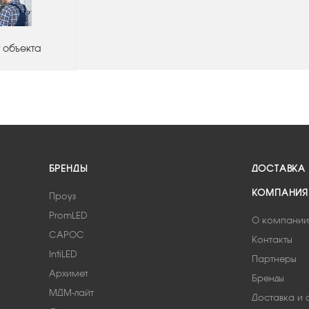
 объекта
БРЕНДЫ
ДОСТАВКА
КОМПАНИЯ
Проуз
PromLED
О компании
САРОС
Контакты
IntiLED
Партнеры
Архимет
Бренды
МДМ-лайт
Доставка и 