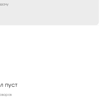
адачу
л пуст
товаров