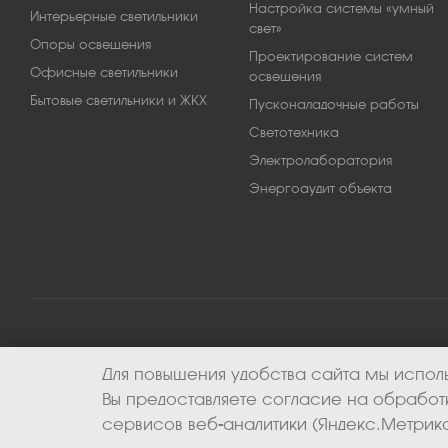
Настройка системы «умный
Интерьерные светильники
свет»
Опоры освещения
Проектирование систем
Офисные светильники
освещения
Бытовые светильники и ЖКХ
Пусконаладочные работы
Светотехника
Электролаборатория
Энергоаудит объекта
Для повышения удобства сайта мы исполь
2026 © ООО «Апекс-энерго». Все права защищены.
Вы предоставляете согласие на обрабо
сервисов веб-аналитики (Яндекс.Метрика