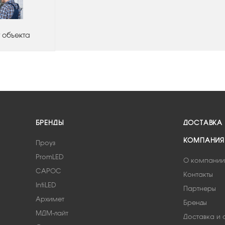
 объекта
БРЕНДЫ
ДОСТАВКА
КОМПАНИЯ
Проуз
PromLED
О компании
САРОС
Контакты
IntiLED
Партнеры
Архимет
Бренды
МДМ-лайт
Доставка и 