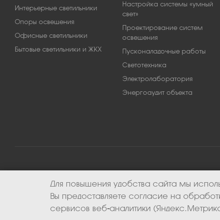
Настройка системы «умный
Интерьерные светильники
свет»
Опоры освещения
Проектирование систем
Офисные светильники
освещения
Бытовые светильники и ЖКХ
Пусконаладочные работы
Светотехника
Электролаборатория
Энергоаудит объекта
Для повышения удобства сайта мы исполь
2026 © ООО «Апекс-энерго». Все права защищены.
Вы предоставляете согласие на обрабо
сервисов веб-аналитики (Яндекс.Метрика