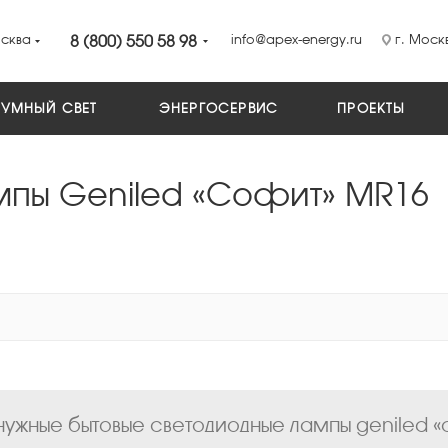
сква
8 (800) 550 58 98
info@apex-energy.ru
г. Москв
УМНЫЙ СВЕТ
ЭНЕРГОСЕРВИС
ПРОЕКТЫ
мпы Geniled «Софит» MR16
ужные бытовые светодиодные лампы geniled «с