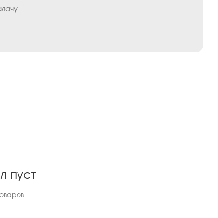
адачу
л пуст
товаров