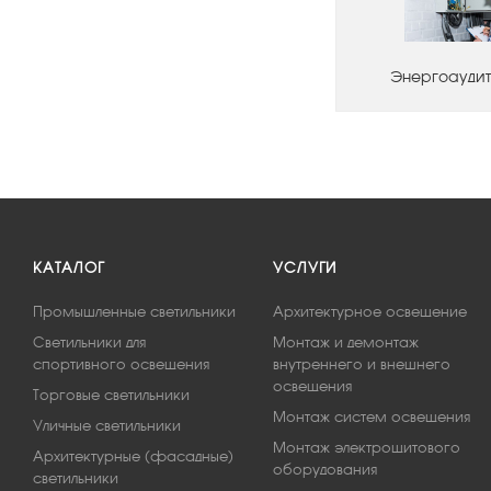
Энергоаудит
КАТАЛОГ
УСЛУГИ
Промышленные светильники
Архитектурное освещение
Светильники для
Монтаж и демонтаж
спортивного освещения
внутреннего и внешнего
освещения
Торговые светильники
Монтаж систем освещения
Уличные светильники
Монтаж электрощитового
Архитектурные (фасадные)
оборудования
светильники