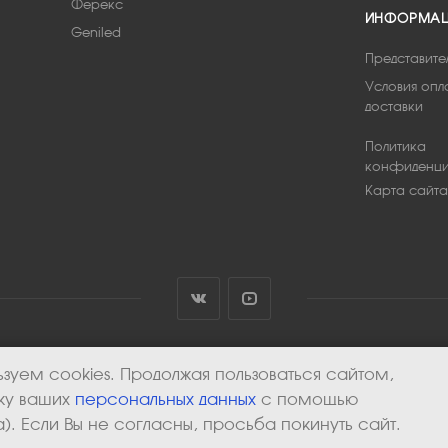
Ферекс
ИНФОРМА
Geniled
Представите
Условия опл
доставки
Политика
конфиденци
Карта сайта
зуем cookies. Продолжая пользоваться сайтом,
тку ваших
персональных данных
с помощью
). Если Вы не согласны, просьба покинуть сайт.