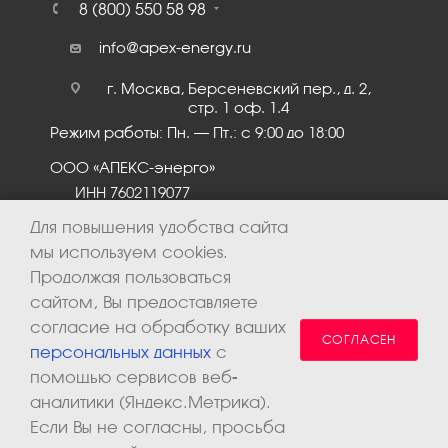
8 (800) 550 58 98
info@apex-energy.ru
г. Москва, Берсеневский пер., д. 2,
стр. 1 оф. 1.4
Режим работы: Пн. – Пт.: с 9:00 до 18:00
ООО «АПЕКС-энерго»
ИНН 7602119077
КПП 760201001
Для повышения удобства сайта
мы используем cookies.
Продолжая пользоваться
сайтом, Вы предоставляете
согласие на обработку ваших
СОГЛАСЕН
персональных данных
с
помощью сервисов веб-
аналитики (Яндекс.Метрика).
2026 © ООО «Апекс-энерго». Все права защищены.
Если Вы не согласны, просьба