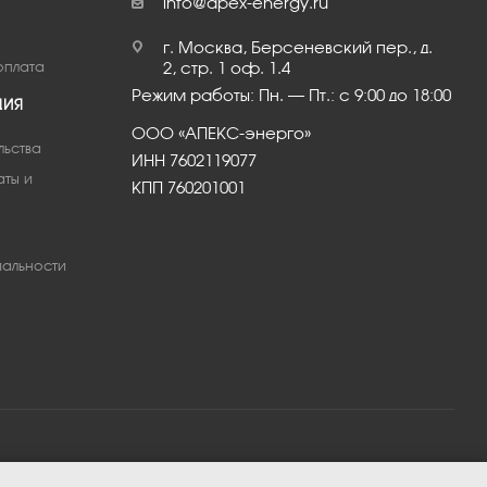
info@apex-energy.ru
г. Москва, Берсеневский пер., д.
оплата
2, стр. 1 оф. 1.4
Режим работы: Пн. – Пт.: с 9:00 до 18:00
ЦИЯ
ООО «АПЕКС-энерго»
льства
ИНН 7602119077
аты и
КПП 760201001
альности