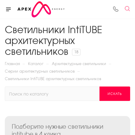
Светильники IntiTUBE
архитектурных
светильников
18
—
—
—
Главная
Каталог
Архитектурные светильники
—
Серии архитектурных светильников
Светильники IntiTUBE архитектурных светильников
ИСКАТЬ
Подберите нужные светильники
intitube в 4 клика