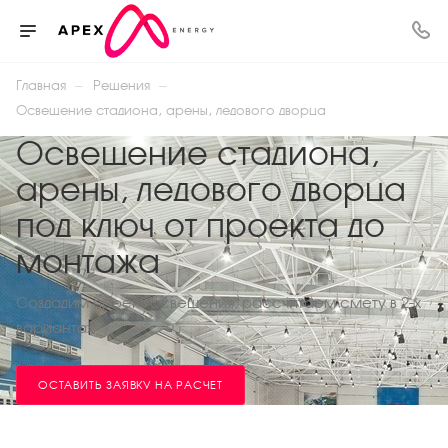
—
—
Главная
Решения
Освещение стадиона, арены, ледового дворца
Освещение стадиона,
арены, ледового дворца
под ключ от проекта до
монтажа
Создадим проект освещения, рассчитаем смету в 2-х
вариантах
ОСТАВИТЬ ЗАЯВКУ НА РАСЧЕТ