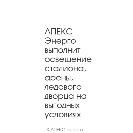
АПЕКС-
Энерго
выполнит
освещение
стадиона,
арены,
ледового
дворца на
выгодных
условиях
ГК АПЕКС-энерго