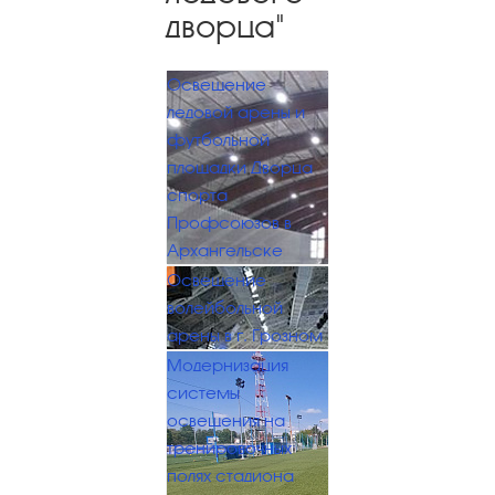
дворца"
Освещение
ледовой арены и
футбольной
площадки Дворца
спорта
Профсоюзов в
Архангельске
Освещение
волейбольной
арены в г. Грозном
Модернизация
системы
освещения на
тренировочных
полях стадиона