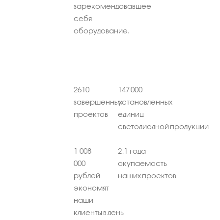
зарекомендовавшее
себя
оборудование.
2610
147 000
завершенных
установленных
проектов
единиц
светодиодной продукции
1 008
2,1 года
000
окупаемость
рублей
наших проектов
экономят
наши
клиенты в день