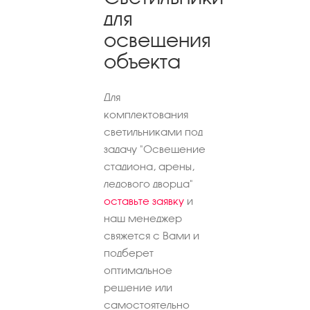
для
освещения
объекта
Для
комплектования
светильниками под
задачу "Освещение
стадиона, арены,
ледового дворца"
оставьте заявку
и
наш менеджер
свяжется с Вами и
подберет
оптимальное
решение или
самостоятельно