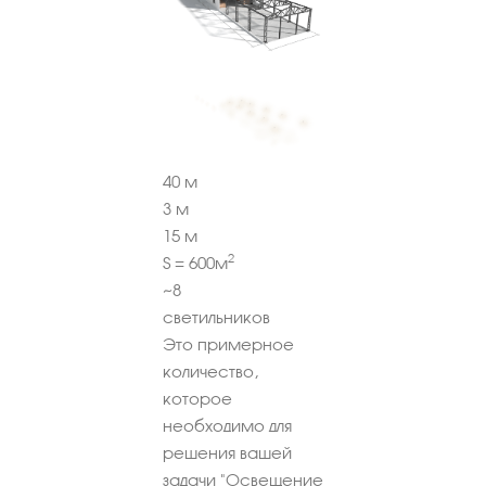
40
м
3
м
15
м
2
S =
600
м
~
8
светильников
Это примерное
количество,
которое
необходимо для
решения вашей
задачи "Освещение