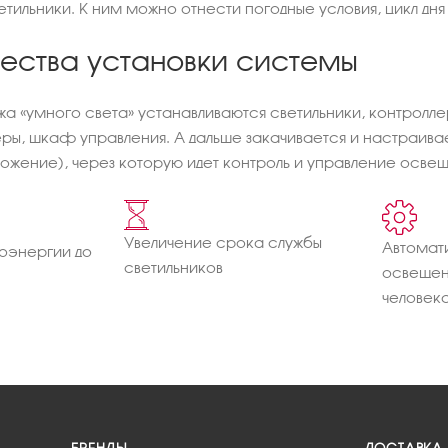
тильники. К ним можно отнести погодные условия, цикл дня 
ства установки системы
а «умного света» устанавливаются светильники, контролле
ры, шкаф управления. А дальше закачивается и настраива
ожение), через которую идет контроль и управление осве
Увеличение срока службы
Автомат
оэнергии до
светильников
освещен
человек