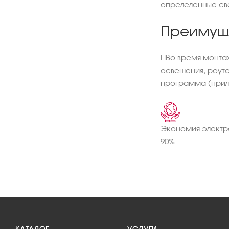
определенные све
Преимуще
ЦВо время монтаж
освещения, роуте
программа (прил
Экономия электр
90%