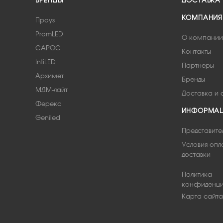
БРЕНДЫ
ДОСТАВКА
КОМПАНИЯ
Проуз
PromLED
О компании
САРОС
Контакты
IntiLED
Партнеры
Архимет
Бренды
МДМ-лайт
Доставка и 
Ферекс
ИНФОРМА
Geniled
Представите
Условия опл
доставки
Политика
конфиденци
Карта сайта