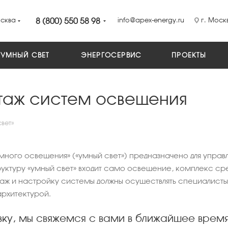
сква
8 (800) 550 58 98
info@apex-energy.ru
г. Москв
УМНЫЙ СВЕТ
ЭНЕРГОСЕРВИС
ПРОЕКТЫ
аж систем освещения
вет»
ного освещения» («умный свет») предназначено для упра
уктуру «умный свет» входит само освещение, комплекс ср
таж и настройку системы должны осуществлять специалист
архитектурой.
вку, мы свяжемся с вами в ближайшее врем