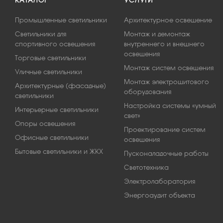
КАТАЛОГ
УСЛУГИ
Промышленные светильники
Архитектурное освещение
Светильники для
Монтаж и демонтаж
спортивного освещения
внутреннего и внешнего
освещения
Торговые светильники
Монтаж систем освещения
Уличные светильники
Монтаж электрощитового
Архитектурные (фасадные)
оборудования
светильники
Настройка системы «умный
Интерьерные светильники
свет»
Опоры освещения
Проектирование систем
Офисные светильники
освещения
Бытовые светильники и ЖКХ
Пусконаладочные работы
Светотехника
Электролаборатория
Энергоаудит объекта