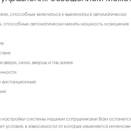
ели, способные включаться и выключаться автоматически
, способные автоматически менять мощность освещения
ия
ствия
я двери, окна, дверцы и так далее
енности
е дистанционные
ния
й настройки системы нашими сотрудниками Вам останется
ает условия, в зависимости от которых изменяется интенсив