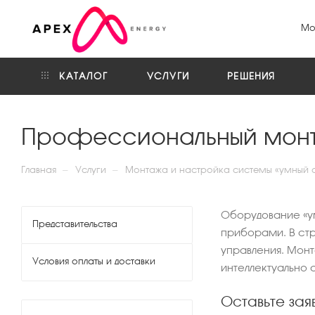
Мо
КАТАЛОГ
УСЛУГИ
РЕШЕНИЯ
Профессиональный монт
—
—
Главная
Услуги
Монтажа и настройка системы «умный с
Оборудование «ум
Представительства
приборами. В стр
управления. Мон
Условия оплаты и доставки
интеллектуально 
Оставьте зая