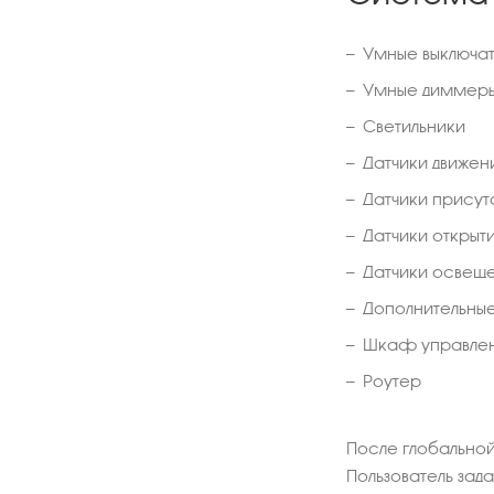
Умные выключат
Умные диммеры
Светильники
Датчики движен
Датчики присут
Датчики открыти
Датчики освещ
Дополнительны
Шкаф управле
Роутер
После глобально
Пользователь зад