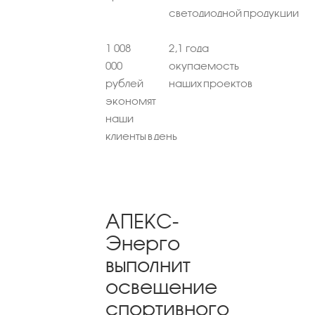
светодиодной продукции
1 008
2,1 года
000
окупаемость
рублей
наших проектов
экономят
наши
клиенты в день
АПЕКС-
Энерго
выполнит
освещение
спортивного