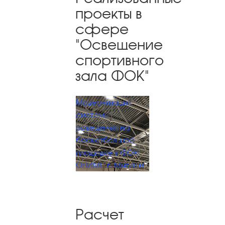
проекты в
сфере
"Освещение
спортивного
зала ФОК"
Модернизация
системы
освещения на
баскетбольной
площадке в ФОК
ОЛИМП г. Мытищи
Расчет