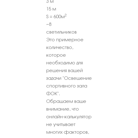
3
м
15
м
2
S =
600
м
~
8
светильников
Это примерное
количество,
которое
необходимо для
решения вашей
задачи "Освещение
спортивного зала
ФОК".
Обращаем ваше
внимание, что
онлайн-калькулятор
не учитывает
многих факторов,