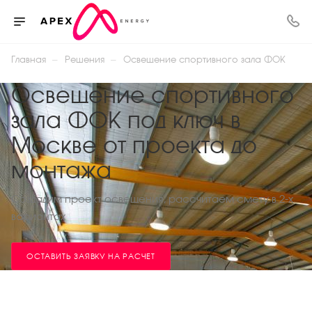
—
—
Главная
Решения
Освещение спортивного зала ФОК
Освещение спортивного
зала ФОК под ключ в
Москве от проекта до
монтажа
Создадим проект освещения, рассчитаем смету в 2-х
вариантах
ОСТАВИТЬ ЗАЯВКУ НА РАСЧЕТ