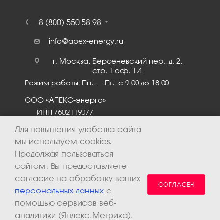
8 (800) 550 58 98
info@apex-energy.ru
г. Москва, Берсеневский пер., д. 2,
стр. 1 оф. 1.4
Режим работы: Пн. – Пт.: с 9:00 до 18:00
ООО «АПЕКС-энерго»
ИНН 7602119077
КПП 760201001
Для повышения удобства сайта
мы используем cookies.
Продолжая пользоваться
сайтом, Вы предоставляете
согласие на обработку ваших
СОГЛАСЕН
персональных данных
с
помощью сервисов веб-
аналитики (Яндекс.Метрика).
2026 © ООО «Апекс-энерго». Все права защищены.