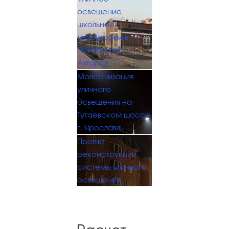
освещение
школьной
территории в г.
Приморско-
Ахтарск,
Модернизация
уличного
освещения на
Тутаевском шоссе
г. Ярославль
Проект
реконструкции
системы уличного
освещения