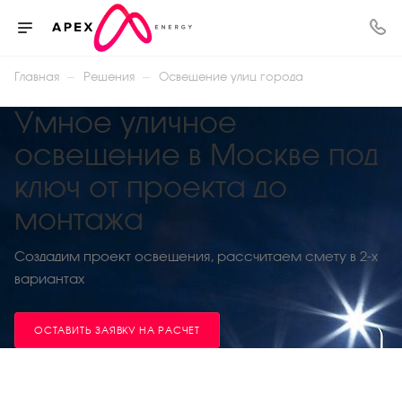
—
—
Главная
Решения
Освещение улиц города
Умное уличное
освещение в Москве под
ключ от проекта до
монтажа
Создадим проект освещения, рассчитаем смету в 2-х
вариантах
ОСТАВИТЬ ЗАЯВКУ НА РАСЧЕТ