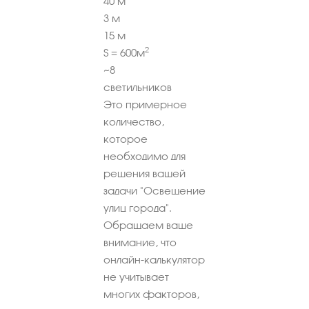
40
м
3
м
15
м
2
S =
600
м
~
8
светильников
Это примерное
количество,
которое
необходимо для
решения вашей
задачи "Освещение
улиц города".
Обращаем ваше
внимание, что
онлайн-калькулятор
не учитывает
многих факторов,