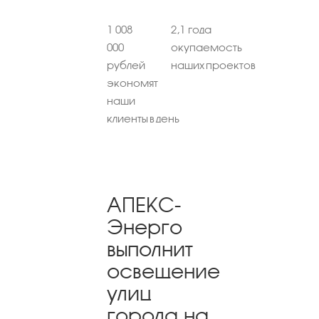
1 008
2,1 года
000
окупаемость
рублей
наших проектов
экономят
наши
клиенты в день
АПЕКС-
Энерго
выполнит
освещение
улиц
города на