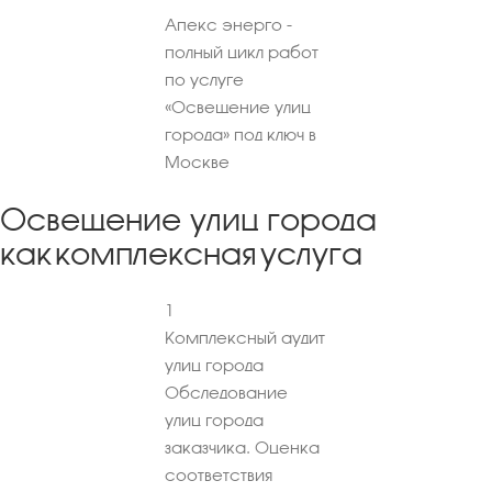
Апекс энерго -
полный цикл работ
по услуге
«Освещение улиц
города» под ключ в
Москве
Освещение улиц города
как комплексная услуга
1
Комплексный аудит
улиц города
Обследование
улиц города
заказчика. Оценка
соответствия