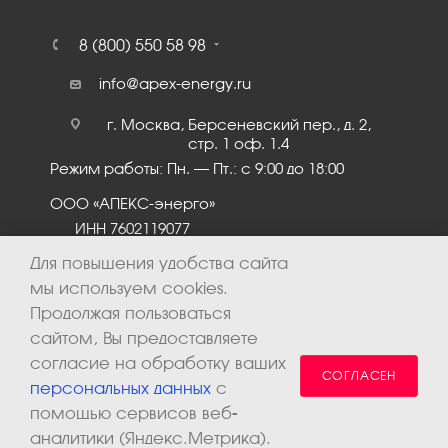
8 (800) 550 58 98
info@apex-energy.ru
г. Москва, Берсеневский пер., д. 2,
стр. 1 оф. 1.4
Режим работы: Пн. – Пт.: с 9:00 до 18:00
ООО «АПЕКС-энерго»
ИНН 7602119077
КПП 760201001
Для повышения удобства сайта
мы используем cookies.
Продолжая пользоваться
сайтом, Вы предоставляете
согласие на обработку ваших
СОГЛАСЕН
персональных данных
с
помощью сервисов веб-
аналитики (Яндекс.Метрика).
2026 © ООО «Апекс-энерго». Все права защищены.