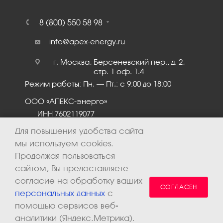
8 (800) 550 58 98
info@apex-energy.ru
г. Москва, Берсеневский пер., д. 2,
стр. 1 оф. 1.4
Режим работы: Пн. – Пт.: с 9:00 до 18:00
ООО «АПЕКС-энерго»
ИНН 7602119077
КПП 760201001
Для повышения удобства сайта
мы используем cookies.
Продолжая пользоваться
сайтом, Вы предоставляете
согласие на обработку ваших
СОГЛАСЕН
персональных данных
с
помощью сервисов веб-
аналитики (Яндекс.Метрика).
2026 © ООО «Апекс-энерго». Все права защищены.