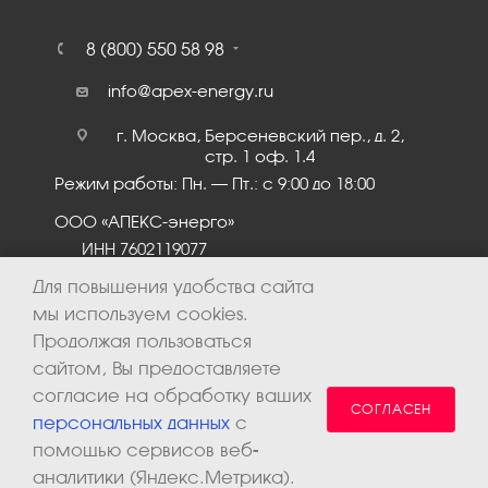
8 (800) 550 58 98
info@apex-energy.ru
г. Москва, Берсеневский пер., д. 2,
стр. 1 оф. 1.4
Режим работы: Пн. – Пт.: с 9:00 до 18:00
ООО «АПЕКС-энерго»
ИНН 7602119077
КПП 760201001
Для повышения удобства сайта
мы используем cookies.
Продолжая пользоваться
сайтом, Вы предоставляете
согласие на обработку ваших
СОГЛАСЕН
персональных данных
с
помощью сервисов веб-
аналитики (Яндекс.Метрика).
2026 © ООО «Апекс-энерго». Все права защищены.