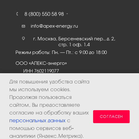
8 (800) 550 58 98
info@apex-energy.ru
г. Москва, Берсеневский пер., д. 2,
стр. 1 оф. 1.4
Режим работы: Пн. – Пт.: с 9:00 до 18:00
ООО «АПЕКС-энерго»
ИНН 7602119077
КПП 760201001
Для повышения удобства сайта
мы используем cookies.
Продолжая пользоваться
сайтом, Вы предоставляете
согласие на обработку ваших
СОГЛАСЕН
персональных данных
с
помощью сервисов веб-
аналитики (Яндекс.Метрика).
2026 © ООО «Апекс-энерго». Все права защищены.